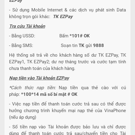
EZPay
- Sử dụng Mobile Internet & các dịch vụ phát sinh Data
không trọn gói khác:
TK EZPay
Tra cứu Tài khoản
- Bằng USSD: Bấm
*101# OK
- Bằng SMS: Soạn tin
TK
gửi
9888
Hệ thống sẽ trả về cho khách hàng số dư TK EZPay, TK
EZPay1, TK EZPay2; dư nợ tháng trước và cước tạm tính
chưa thanh toán của khách hàng.
Nạp tiền vào Tài khoản EZPay
*Cách thức nạp tiền:
Nạp tiền qua thẻ cào với cú
pháp:
*100*14 mã số bí mật # OK
- Việc nạp tiền để thanh toán cước trả sau có thể được
hưởng chương trình khuyến mại nạp thẻ của VinaPhone
(nếu áp dụng)
- Số tiền nạp vào Tài khoản được bảo lưu và chỉ được
dùng để thanh toán cước trả sau/chuyển tiền cho Tài