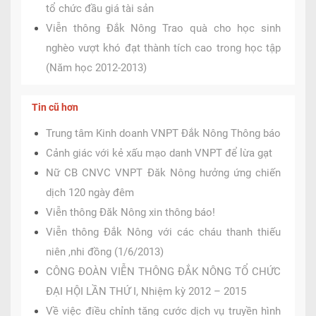
tổ chức đầu giá tài sản
Viễn thông Đắk Nông Trao quà cho học sinh
nghèo vượt khó đạt thành tích cao trong học tập
(Năm học 2012-2013)
Tin cũ hơn
Trung tâm Kinh doanh VNPT Đắk Nông Thông báo
Cảnh giác với kẻ xấu mạo danh VNPT để lừa gạt
Nữ CB CNVC VNPT Đăk Nông hưởng ứng chiến
dịch 120 ngày đêm
Viễn thông Đăk Nông xin thông báo!
Viễn thông Đắk Nông với các cháu thanh thiếu
niên ,nhi đồng (1/6/2013)
CÔNG ĐOÀN VIỄN THÔNG ĐẮK NÔNG TỔ CHỨC
ĐẠI HỘI LẦN THỨ I, Nhiệm kỳ 2012 – 2015
Về việc điều chỉnh tăng cước dịch vụ truyền hình