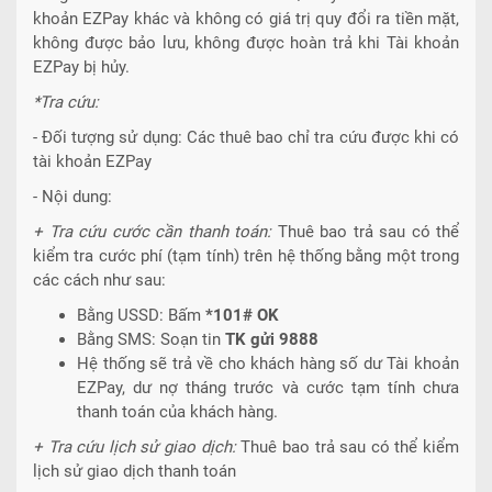
khoản EZPay khác và không có giá trị quy đổi ra tiền mặt,
không được bảo lưu, không được hoàn trả khi Tài khoản
EZPay bị hủy.
*Tra cứu:
- Đối tượng sử dụng: Các thuê bao chỉ tra cứu được khi có
tài khoản EZPay
- Nội dung:
+ Tra cứu cước cần thanh toán:
Thuê bao trả sau có thể
kiểm tra cước phí (tạm tính) trên hệ thống bằng một trong
các cách như sau:
Bằng USSD: Bấm
*101# OK
Bằng SMS: Soạn tin
TK gửi 9888
Hệ thống sẽ trả về cho khách hàng số dư Tài khoản
EZPay, dư nợ tháng trước và cước tạm tính chưa
thanh toán của khách hàng.
+ Tra cứu lịch sử giao dịch:
Thuê bao trả sau có thể kiểm
lịch sử giao dịch thanh toán