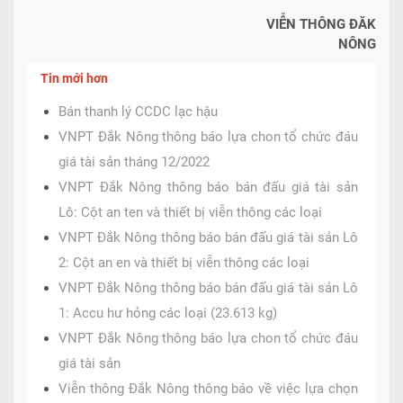
VIỄN THÔNG ĐĂK
NÔNG
Tin mới hơn
Bán thanh lý CCDC lạc hậu
VNPT Đắk Nông thông báo lựa chon tổ chức đáu
giá tài sản tháng 12/2022
VNPT Đắk Nông thông báo bán đấu giá tài sản
Lô: Cột an ten và thiết bị viễn thông các loại
VNPT Đắk Nông thông báo bán đấu giá tài sản Lô
2: Cột an en và thiết bị viễn thông các loại
VNPT Đắk Nông thông báo bán đấu giá tài sản Lô
1: Accu hư hỏng các loại (23.613 kg)
VNPT Đắk Nông thông báo lựa chon tổ chức đáu
giá tài sản
Viễn thông Đắk Nông thông báo về việc lựa chọn