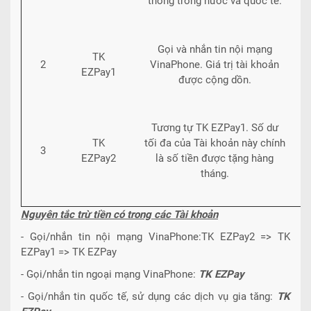
thông trong nước và quốc tế.
Gọi và nhắn tin nội mạng
TK
2
VinaPhone. Giá trị tài khoản
EZPay1
được cộng dồn.
Tương tự TK EZPay1. Số dư
TK
tối đa của Tài khoản này chính
3
EZPay2
là số tiền được tặng hàng
tháng.
Nguyên tắc trừ tiền có trong các Tài khoản
- Gọi/nhắn tin nội mạng VinaPhone:TK EZPay2 => TK
EZPay1 => TK EZPay
- Gọi/nhắn tin ngoại mạng VinaPhone:
TK EZPay
- Gọi/nhắn tin quốc tế, sử dụng các dịch vụ gia tăng:
TK