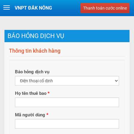
VNPT ĐẮK NÔNG
Toggle
Thanh toán cước online
navigation
BÁO HỎNG DỊCH VỤ
Thông tin khách hàng
Báo hỏng dịch vụ
Họ tên thuê bao
*
Mã người dùng
*