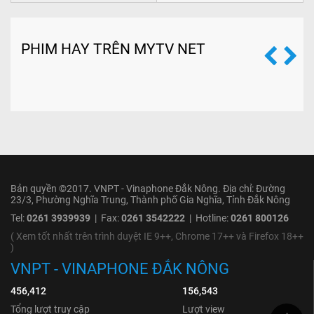
PHIM HAY TRÊN MYTV NET
Bản quyền ©2017. VNPT - Vinaphone Đắk Nông. Địa chỉ: Đường
23/3, Phường Nghĩa Trung, Thành phố Gia Nghĩa, Tỉnh Đắk Nông
Tel:
0261 3939939
| Fax:
0261 3542222
| Hotline:
0261 800126
( Xem tốt nhất trên trình duyệt IE 9++, Chrome 17++ và Firefox 18++
)
VNPT - VINAPHONE ĐẮK NÔNG
456,412
156,543
Tổng lượt truy cập
Lượt view