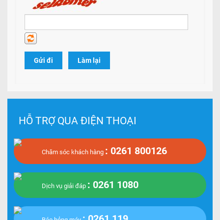
Gửi đi
Làm lại
HỖ TRỢ QUA ĐIỆN THOẠI
: 0261 800126
Chăm sóc khách hàng
: 0261 1080
Dịch vụ giải đáp
: 0261 119
Báo hỏng máy