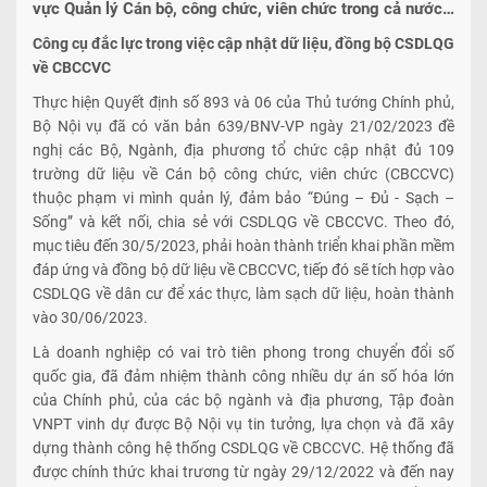
vực Quản lý Cán bộ, công chức, viên chức trong cả nước…
Công cụ đắc lực trong việc cập nhật dữ liệu, đồng bộ CSDLQG
về CBCCVC
Thực hiện Quyết định số 893 và 06 của Thủ tướng Chính phủ,
Bộ Nội vụ đã có văn bản 639/BNV-VP ngày 21/02/2023 đề
nghị các Bộ, Ngành, địa phương tổ chức cập nhật đủ 109
trường dữ liệu về Cán bộ công chức, viên chức (CBCCVC)
thuộc phạm vi mình quản lý, đảm bảo “Đúng – Đủ - Sạch –
Sống” và kết nối, chia sẻ với CSDLQG về CBCCVC. Theo đó,
mục tiêu đến 30/5/2023, phải hoàn thành triển khai phần mềm
đáp ứng và đồng bộ dữ liệu về CBCCVC, tiếp đó sẽ tích hợp vào
CSDLQG về dân cư để xác thực, làm sạch dữ liệu, hoàn thành
vào 30/06/2023.
Là doanh nghiệp có vai trò tiên phong trong chuyển đổi số
quốc gia, đã đảm nhiệm thành công nhiều dự án số hóa lớn
của Chính phủ, của các bộ ngành và địa phương, Tập đoàn
VNPT vinh dự được Bộ Nội vụ tin tưởng, lựa chọn và đã xây
dựng thành công hệ thống CSDLQG về CBCCVC. Hệ thống đã
được chính thức khai trương từ ngày 29/12/2022 và đến nay