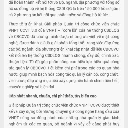
đã hoàn thành kết nối tới 36 Bộ, ngành, địa phương với tổng số
hồ sơ đồng bộ về hệ thống CSDLQG là trên 150.000 hồ sơ gồm
cả 2 phương án kết nối qua phần mềm và đồng bộ từ file…
Thực tế triển khai, Giải pháp Quản trị công chức viên chức
VNPT CCVT 3.0 của VNPT – “core lõi” của hệ thống CSDLQG
về CBCCVC đã chứng minh được những ưu việt về mặt công
nghệ, được đánh giá là giải pháp tổng thể trong việc đáp ứng
các bộ, ngành, địa phương triển khai cập nhật dữ liệu CBCCVC,
kết nối lên hệ thống CSDLQG nhanh chóng, đầy đủ, chính xác,
thuận tiện. Từ đó góp phần nâng cao hiệu lực, hiệu quả công
tác quản lý CBCCVC, tiết kiệm chi phí trong các cơ quan nhà
nước, giúp minh bạch hóa công tác quản lý cán bộ, công chức,
viên chức, đáp ứng mục tiêu xây dựng nền hành chính tiên tiến,
chuyên nghiệp và hiện đại.
Cập nhật nhanh, chuẩn, chi phí thấp, tùy biến cao
Giải pháp Quản trị công chức viên chức VNPT CCVC được thiết
kế và xây dựng bởi những chuyên gia công nghệ hàng đầu của
VNPT cùng sự đồng hành của những nhà quản lý giàu kinh
nghiệm từ các cơ quan, bộ ngành vì vậy dễ dàng phát huy