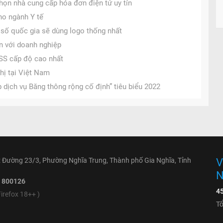
ọn nhà cung cấp hóa đơn điện tử uy tín
ho ngành Y tế
số quốc gia sẽ dùng logo thống nhất
n với doanh nghiệp
SS cấp độ cao nhất
thị tại Việt Nam
dịch vụ Băng thông rộng cố định” tiêu biểu 2022
 Đường 23/3, Phường Nghĩa Trung, Thành phố Gia Nghĩa, Tỉnh
V
 800126
4
irefox 18++ )
Tổ