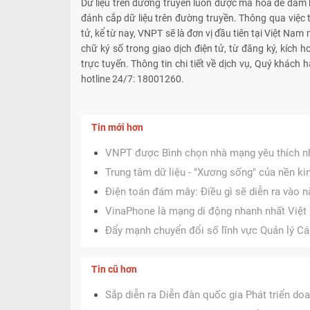
Dữ liệu trên đường truyền luôn được mã hóa để đảm 
đánh cắp dữ liệu trên đường truyền. Thông qua việc
tử, kể từ nay, VNPT sẽ là đơn vị đầu tiên tại Việt Nam
chữ ký số trong giao dịch điện tử, từ đăng ký, kích
trực tuyến. Thông tin chi tiết về dịch vụ, Quý khách 
hotline 24/7: 18001260.
Tin mới hơn
VNPT được Bình chọn nhà mạng yêu thích n
Trung tâm dữ liệu - "Xương sống" của nền ki
Điện toán đám mây: Điều gì sẽ diễn ra vào 
VinaPhone là mạng di động nhanh nhất Việ
Đẩy mạnh chuyển đổi số lĩnh vực Quản lý C
Tin cũ hơn
Sắp diễn ra Diễn đàn quốc gia Phát triển do