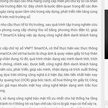
 thông chỉ đạo các nhà mạng cung cấp miễn phí chữ ký số cá nhân
 môi trường điện tử. Đây chính là bước đệm quan trọng để các đơn
ngày càng quan tâm chú trọng xây dựng, phát triển nền tảng cung
nh trên môi trường số.
hu cầu thực tế từ thị trường, sau quá trình tập trung nghiên cứu
ên phong cung cấp chứng thư số bằng phương thức điện tử, giúp
NPT SmartCA bằng việc áp dụng công nghệ định danh khách hàng
ệc cấp chữ ký số VNPT SmartCA, có thể thực hiện xác thực thông
martCA chỉ với hai bước là chụp ảnh & quay video giấy tờ tuỳ thân
 chân dung; từ đó, quá trình nhận dạng xác minh danh tính, trích
nh chóng, chính xác. Được biết, công nghệ định danh khách hàng
ên cứu, phát triển, giúp xác minh, nhận dạng và trích xuất thông
ng dựa trên những công nghệ 4.0 hiện đại, tiên tiến nhất hiện nay
 tự quang học (OCR) giúp bóc tách, số hoá thông tin giấy tờ; Công
thức giả mạo khuôn mặt hay công nghệ Nhận dạng sinh trắc học
ùng.
AI, sử dụng công nghệ bảo mật tối ưu nhất cho hệ thống hạ tầng
h rò rỉ thông tin và hạn chế các rủi ro bị giả mạo có thể xảy ra.