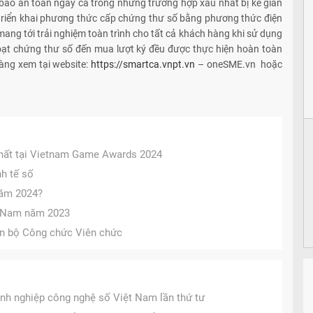
bảo an toàn ngay cả trong những trường hợp xấu nhất bị kẻ gian
 triển khai phương thức cấp chứng thư số bằng phương thức điện
 mang tới trải nghiệm toàn trình cho tất cả khách hàng khi sử dụng
 hoạt chứng thư số đến mua lượt ký đều được thực hiện hoàn toàn
hàng xem tại website:
https://smartca.vnpt.vn
– oneSME.vn hoặc
hất tại Vietnam Game Awards 2024
nh tế số
năm 2024?
t Nam năm 2023
án bộ Công chức Viên chức
anh nghiệp công nghệ số Việt Nam lần thứ tư