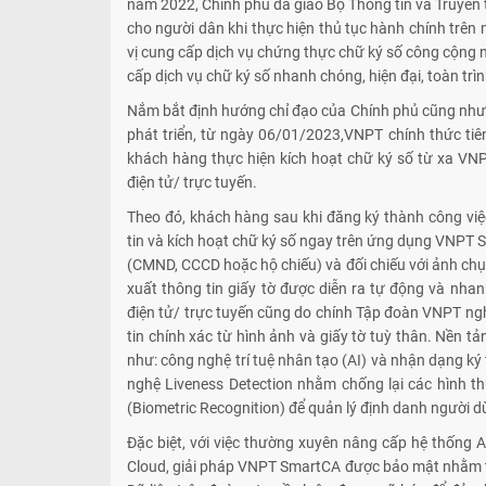
năm 2022, Chính phủ đã giao Bộ Thông tin và Truyền
cho người dân khi thực hiện thủ tục hành chính trên
vị cung cấp dịch vụ chứng thực chữ ký số công cộng 
cấp dịch vụ chữ ký số nhanh chóng, hiện đại, toàn trì
Nắm bắt định hướng chỉ đạo của Chính phủ cũng như n
phát triển, từ ngày 06/01/2023,VNPT chính thức ti
khách hàng thực hiện kích hoạt chữ ký số từ xa V
điện tử/ trực tuyến.
Theo đó, khách hàng sau khi đăng ký thành công vi
tin và kích hoạt chữ ký số ngay trên ứng dụng VNPT S
(CMND, CCCD hoặc hộ chiếu) và đối chiếu với ảnh chụp
xuất thông tin giấy tờ được diễn ra tự động và nha
điện tử/ trực tuyến cũng do chính Tập đoàn VNPT nghi
tin chính xác từ hình ảnh và giấy tờ tuỳ thân. Nền tả
như: công nghệ trí tuệ nhân tạo (AI) và nhận dạng ký
nghệ Liveness Detection nhằm chống lại các hình 
(Biometric Recognition) để quản lý định danh người d
Đặc biệt, với việc thường xuyên nâng cấp hệ thống 
Cloud, giải pháp VNPT SmartCA được bảo mật nhằm trán