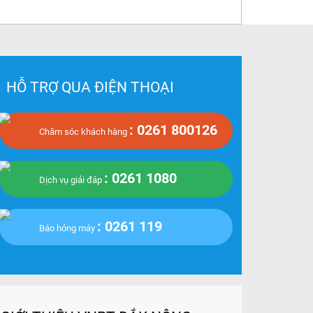
HỖ TRỢ QUA ĐIỆN THOẠI
: 0261 800126
Chăm sóc khách hàng
: 0261 1080
Dịch vụ giải đáp
: 0261 119
Báo hỏng máy