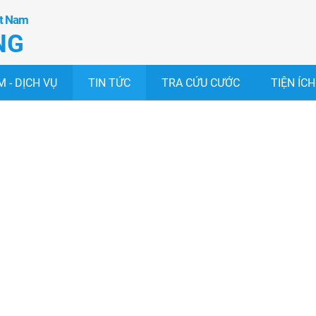
ệt Nam
NG
 - DỊCH VỤ
TIN TỨC
TRA CỨU CƯỚC
TIỆN ÍCH