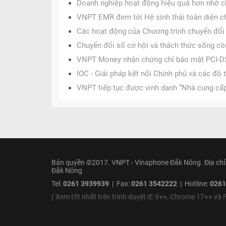
Doanh nghiệp hoạt động hiệu quả hơn nhờ ch
VNPT EMR đem tới Hệ sinh thái toàn diện c
Các hoạt động của Chương trình chuyển đổi 
Chuyển đổi số cơ hội và thách thức sống cò
VNPT Money nhận chứng chỉ bảo mật PCI-D
IOC - Giải pháp kết nối Chính phủ và các đô 
VNPT tiếp tục được vinh danh “Nhà cung cấp 
Bản quyền ©2017. VNPT - Vinaphone Đắk Nông. Địa chỉ:
Đắk Nông
Tel:
0261 3939939
| Fax:
0261 3542222
| Hotline:
0261
( Xem tốt nhất trên trình duyệt IE 9++, Chrome 17++ và F