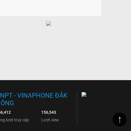
NPT - VINAPHONE ĐẮK
NÔNG
56,412
156,543
ng lượt truy cập
Lượt view