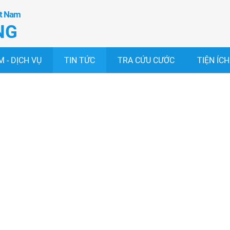
ệt Nam
NG
 - DỊCH VỤ
TIN TỨC
TRA CỨU CƯỚC
TIỆN ÍCH