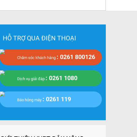
HỖ TRỢ QUA ĐIỆN THOẠI
: 0261 800126
Chăm sóc khách hàng
: 0261 1080
Dịch vụ giải đáp
: 0261 119
Báo hỏng máy