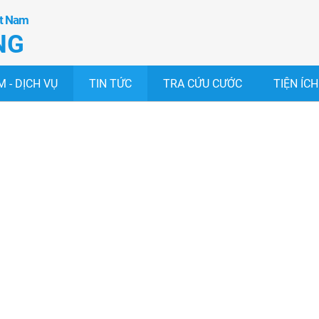
ệt Nam
NG
 - DỊCH VỤ
TIN TỨC
TRA CỨU CƯỚC
TIỆN ÍCH