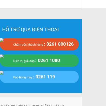
HỖ TRỢ QUA ĐIỆN THOẠI
: 0261 800126
Chăm sóc khách hàng
: 0261 1080
Dịch vụ giải đáp
: 0261 119
Báo hỏng máy